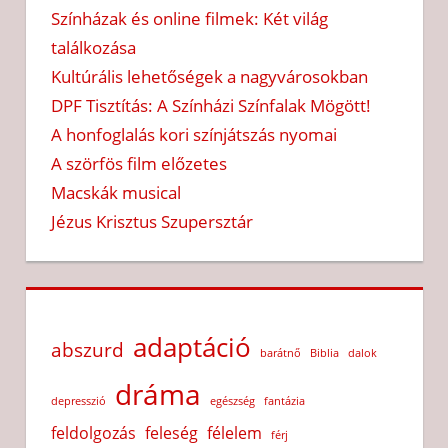
Színházak és online filmek: Két világ
találkozása
Kultúrális lehetőségek a nagyvárosokban
DPF Tisztítás: A Színházi Színfalak Mögött!
A honfoglalás kori színjátszás nyomai
A szörfös film előzetes
Macskák musical
Jézus Krisztus Szupersztár
adaptáció
abszurd
barátnő
Biblia
dalok
dráma
depresszió
egészség
fantázia
feldolgozás
feleség
félelem
férj