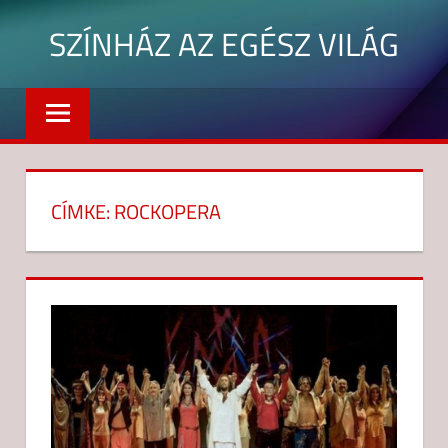
Skip
SZÍNHÁZ AZ EGÉSZ VILÁG
to
content
Budaörsi
játékszín
CÍMKE:
ROCKOPERA