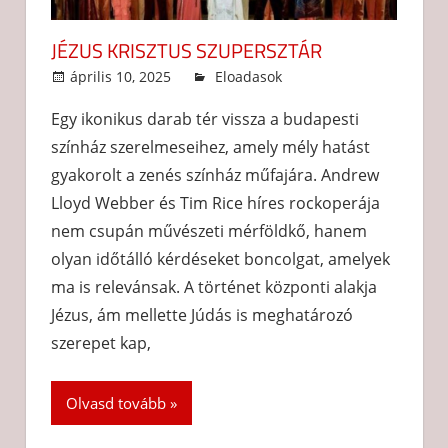
JÉZUS KRISZTUS SZUPERSZTÁR
április 10, 2025
admin
Eloadasok
Egy ikonikus darab tér vissza a budapesti
színház szerelmeseihez, amely mély hatást
gyakorolt a zenés színház műfajára. Andrew
Lloyd Webber és Tim Rice híres rockoperája
nem csupán művészeti mérföldkő, hanem
olyan időtálló kérdéseket boncolgat, amelyek
ma is relevánsak. A történet központi alakja
Jézus, ám mellette Júdás is meghatározó
szerepet kap,
Olvasd tovább