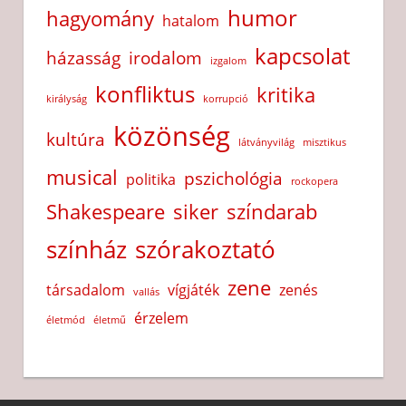
humor
hagyomány
hatalom
kapcsolat
házasság
irodalom
izgalom
konfliktus
kritika
királyság
korrupció
közönség
kultúra
látványvilág
misztikus
musical
pszichológia
politika
rockopera
Shakespeare
siker
színdarab
színház
szórakoztató
zene
társadalom
vígjáték
zenés
vallás
érzelem
életmód
életmű