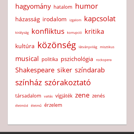
humor
hagyomány
hatalom
kapcsolat
házasság
irodalom
izgalom
konfliktus
kritika
királyság
korrupció
közönség
kultúra
látványvilág
misztikus
musical
pszichológia
politika
rockopera
Shakespeare
siker
színdarab
színház
szórakoztató
zene
társadalom
vígjáték
zenés
vallás
érzelem
életmód
életmű