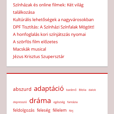
Színházak és online filmek: Két világ
találkozása
Kultúrális lehetőségek a nagyvárosokban
DPF Tisztítás: A Színházi Színfalak Mögött!
A honfoglalás kori színjátszás nyomai
A szörfös film előzetes
Macskák musical
Jézus Krisztus Szupersztár
adaptáció
abszurd
barátnő
Biblia
dalok
dráma
depresszió
egészség
fantázia
feldolgozás
feleség
félelem
férj