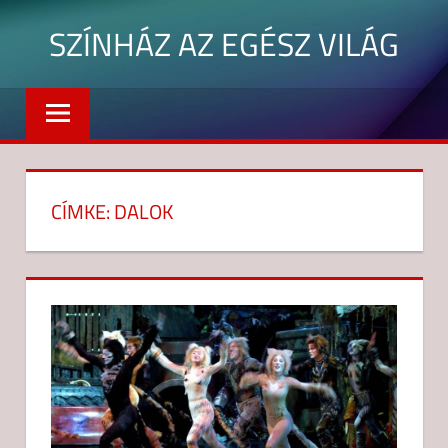
Skip
SZÍNHÁZ AZ EGÉSZ VILÁG
to
content
Budaörsi
játékszín
CÍMKE:
DALOK