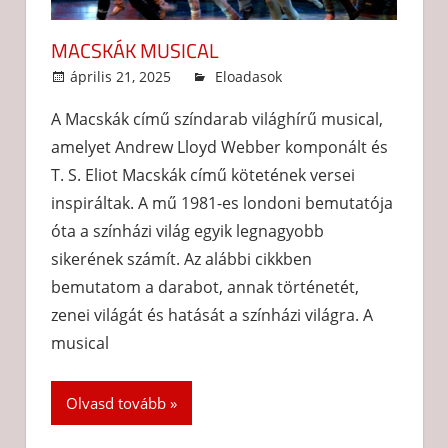
MACSKÁK MUSICAL
április 21, 2025
admin
Eloadasok
A Macskák című színdarab világhírű musical,
amelyet Andrew Lloyd Webber komponált és
T. S. Eliot Macskák című kötetének versei
inspiráltak. A mű 1981-es londoni bemutatója
óta a színházi világ egyik legnagyobb
sikerének számít. Az alábbi cikkben
bemutatom a darabot, annak történetét,
zenei világát és hatását a színházi világra. A
musical
Olvasd tovább